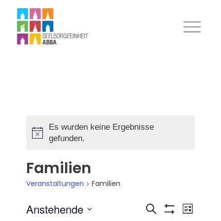
Es wurden keine Ergebnisse
Hinweis
gefunden.
Familien
Veranstaltungen
Familien
Anstehende
Veranstalt
Veran
Suche
Liste
Filter