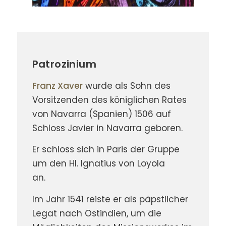
1
2
3
4
5
6
7
8
9
Patrozinium
Franz Xaver
wurde als Sohn des
Vorsitzenden des königlichen Rates
von Navarra (Spanien) 1506 auf
Schloss Javier in Navarra geboren.
Er schloss sich in Paris der Gruppe
um den Hl. Ignatius von Loyola
an.
Im Jahr 1541 reiste er als päpstlicher
Legat nach Ostindien, um die