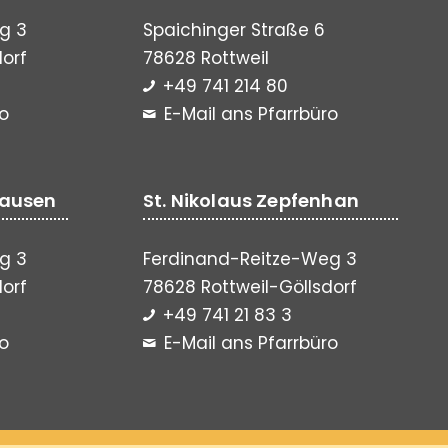
g 3
Spaichinger Straße 6
dorf
78628 Rottweil
+49 741 214 80
ro
E-Mail ans Pfarrbüro
hausen
St. Nikolaus Zepfenhan
g 3
Ferdinand-Reitze-Weg 3
dorf
78628 Rottweil-Göllsdorf
+49 741 21 83 3
ro
E-Mail ans Pfarrbüro