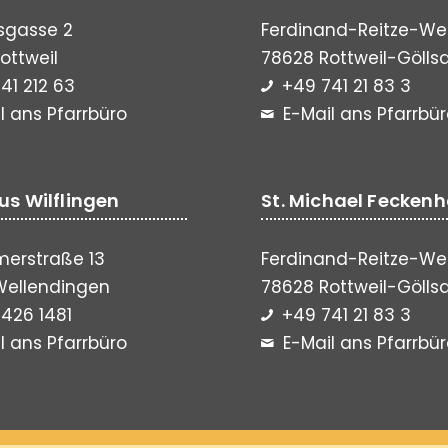
sgasse 2
Ferdinand-Reitze-We
ottweil
78628 Rottweil-Gölls
41 212 63
+49 741 21 83 3
l ans Pfarrbüro
E-Mail ans Pfarrbü
lus Wilflingen
St. Michael Fecken
erstraße 13
Ferdinand-Reitze-We
Wellendingen
78628 Rottweil-Gölls
426 1481
+49 741 21 83 3
l ans Pfarrbüro
E-Mail ans Pfarrbü