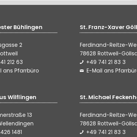
vester Bühlingen
St. Franz-Xaver Göl
sgasse 2
Ferdinand-Reitze-We
ottweil
78628 Rottweil-Gölls
41 212 63
+49 741 21 83 3
l ans Pfarrbüro
E-Mail ans Pfarrbü
lus Wilflingen
St. Michael Fecken
erstraße 13
Ferdinand-Reitze-We
Wellendingen
78628 Rottweil-Gölls
426 1481
+49 741 21 83 3