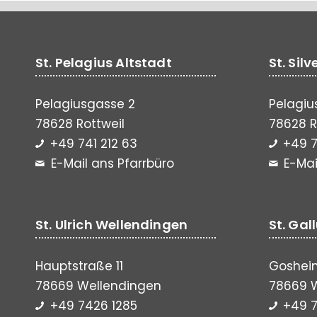
St. Pelagius Altstadt
St. Sil
Pelagiusgasse 2
Pelagiu
78628 Rottweil
78628 R
+49 741 212 63
+49 7
E-Mail ans Pfarrbüro
E-Mai
St. Ulrich Wellendingen
St. Gal
Hauptstraße 11
Gosheim
78669 Wellendingen
78669 
+49 7426 1285
+49 7