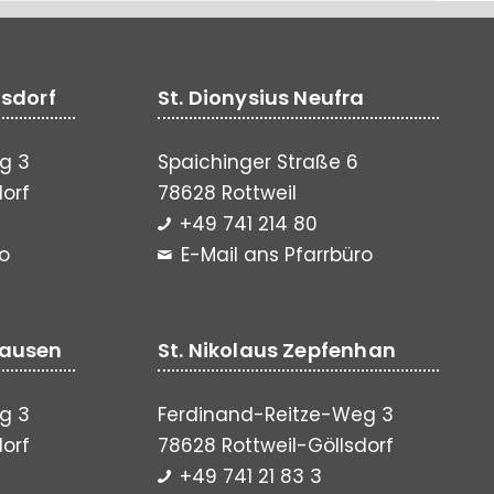
lsdorf
St. Dionysius Neufra
g 3
Spaichinger Straße 6
dorf
78628 Rottweil
+49 741 214 80
ro
E-Mail ans Pfarrbüro
hausen
St. Nikolaus Zepfenhan
g 3
Ferdinand-Reitze-Weg 3
dorf
78628 Rottweil-Göllsdorf
+49 741 21 83 3