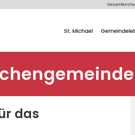
Gesamtkirch
St. Michael
Gemeindele
rchengemeinde
ür das