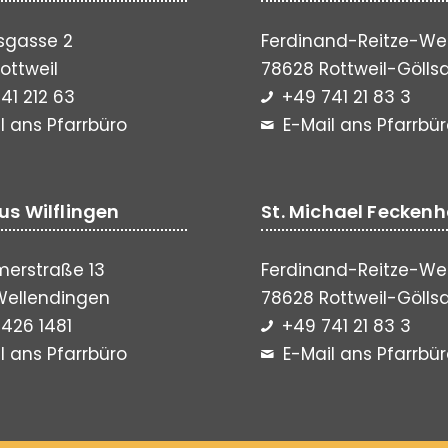
sgasse 2
Ferdinand-Reitze-We
ottweil
78628 Rottweil-Gölls
41 212 63
+49 741 21 83 3
l ans Pfarrbüro
E-Mail ans Pfarrbü
lus Wilflingen
St. Michael Fecken
erstraße 13
Ferdinand-Reitze-We
Wellendingen
78628 Rottweil-Gölls
426 1481
+49 741 21 83 3
l ans Pfarrbüro
E-Mail ans Pfarrbü