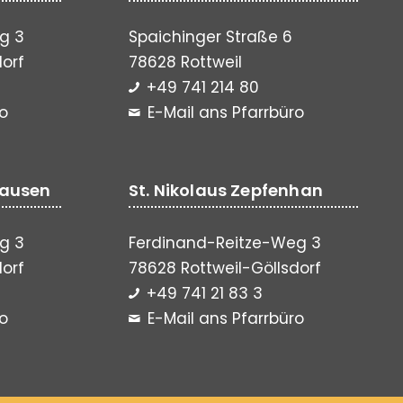
g 3
Spaichinger Straße 6
dorf
78628 Rottweil
+49 741 214 80
ro
E-Mail ans Pfarrbüro
hausen
St. Nikolaus Zepfenhan
g 3
Ferdinand-Reitze-Weg 3
dorf
78628 Rottweil-Göllsdorf
+49 741 21 83 3
ro
E-Mail ans Pfarrbüro