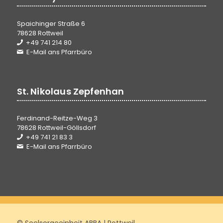
Spaichinger Straße 6
78628 Rottweil
+49 741 214 80
E-Mail ans Pfarrbüro
St. Nikolaus Zepfenhan
Ferdinand-Reitze-Weg 3
78628 Rottweil-Göllsdorf
+49 741 21 83 3
E-Mail ans Pfarrbüro
© Seelsorgeeinheit ABBA | Rottweil