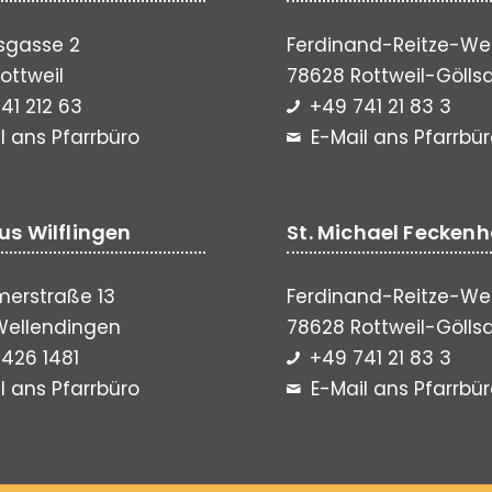
sgasse 2
Ferdinand-Reitze-We
ottweil
78628 Rottweil-Gölls
41 212 63
+49 741 21 83 3
l ans Pfarrbüro
E-Mail ans Pfarrbü
lus Wilflingen
St. Michael Fecken
erstraße 13
Ferdinand-Reitze-We
Wellendingen
78628 Rottweil-Gölls
426 1481
+49 741 21 83 3
l ans Pfarrbüro
E-Mail ans Pfarrbü