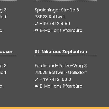
g 3
Spaichinger Straße 6
dorf
78628 Rottweil
+49 741 214 80
ro
E-Mail ans Pfarrbüro
hausen
St. Nikolaus Zepfenhan
g 3
Ferdinand-Reitze-Weg 3
dorf
78628 Rottweil-Göllsdorf
+49 741 21 83 3
ro
E-Mail ans Pfarrbüro