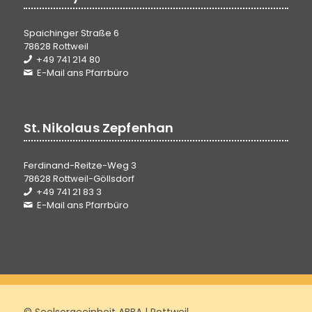
Spaichinger Straße 6
78628 Rottweil
+49 741 214 80
E-Mail ans Pfarrbüro
St. Nikolaus Zepfenhan
Ferdinand-Reitze-Weg 3
78628 Rottweil-Göllsdorf
+49 741 21 83 3
E-Mail ans Pfarrbüro
© Seelsorgeeinheit ABBA | Rottweil