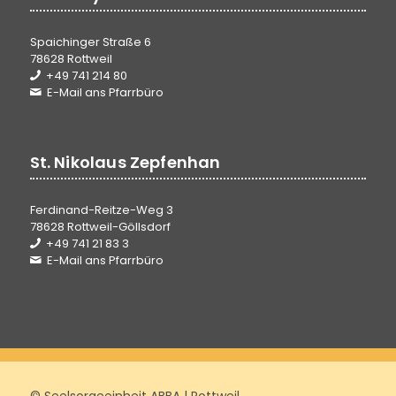
Spaichinger Straße 6
78628 Rottweil
+49 741 214 80
E-Mail ans Pfarrbüro
St. Nikolaus Zepfenhan
Ferdinand-Reitze-Weg 3
78628 Rottweil-Göllsdorf
+49 741 21 83 3
E-Mail ans Pfarrbüro
© Seelsorgeeinheit ABBA | Rottweil