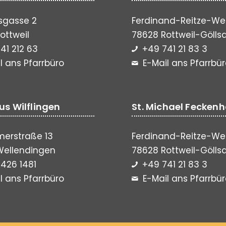
sgasse 2
Ferdinand-Reitze-We
ottweil
78628 Rottweil-Gölls
41 212 63
+49 741 21 83 3
l ans Pfarrbüro
E-Mail ans Pfarrbü
lus Wilflingen
St. Michael Fecken
erstraße 13
Ferdinand-Reitze-We
Wellendingen
78628 Rottweil-Gölls
426 1481
+49 741 21 83 3
l ans Pfarrbüro
E-Mail ans Pfarrbü