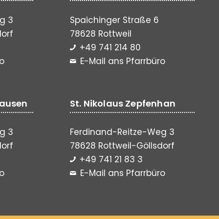
g 3
Spaichinger Straße 6
dorf
78628 Rottweil
+49 741 214 80
ro
E-Mail ans Pfarrbüro
hausen
St. Nikolaus Zepfenhan
g 3
Ferdinand-Reitze-Weg 3
dorf
78628 Rottweil-Göllsdorf
+49 741 21 83 3
ro
E-Mail ans Pfarrbüro