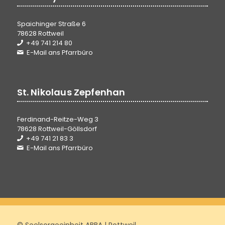
Spaichinger Straße 6
78628 Rottweil
+49 741 214 80
E-Mail ans Pfarrbüro
St. Nikolaus Zepfenhan
Ferdinand-Reitze-Weg 3
78628 Rottweil-Göllsdorf
+49 741 21 83 3
E-Mail ans Pfarrbüro
© Seelsorgeeinheit ABBA | Rottweil