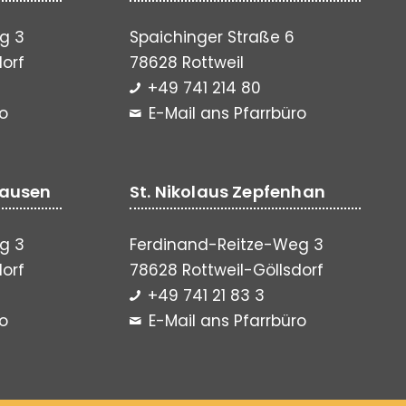
g 3
Spaichinger Straße 6
dorf
78628 Rottweil
+49 741 214 80
ro
E-Mail ans Pfarrbüro
hausen
St. Nikolaus Zepfenhan
g 3
Ferdinand-Reitze-Weg 3
dorf
78628 Rottweil-Göllsdorf
+49 741 21 83 3
ro
E-Mail ans Pfarrbüro