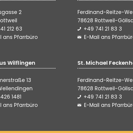
sgasse 2
Ferdinand-Reitze-We
ottweil
78628 Rottweil-Gölls
41 212 63
+49 741 21 83 3
l ans Pfarrbüro
E-Mail ans Pfarrbü
lus Wilflingen
St. Michael Fecken
erstraße 13
Ferdinand-Reitze-We
Wellendingen
78628 Rottweil-Gölls
426 1481
+49 741 21 83 3
l ans Pfarrbüro
E-Mail ans Pfarrbü