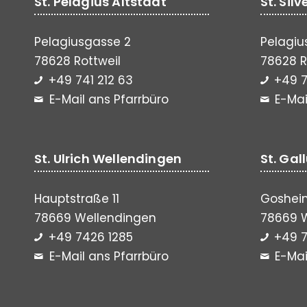
St. Pelagius Altstadt
St. Sil
Pelagiusgasse 2
Pelagiu
78628 Rottweil
78628 R
+49 741 212 63
+49 7
E-Mail ans Pfarrbüro
E-Mai
St. Ulrich Wellendingen
St. Gal
Hauptstraße 11
Gosheim
78669 Wellendingen
78669 
+49 7426 1285
+49 7
E-Mail ans Pfarrbüro
E-Mai