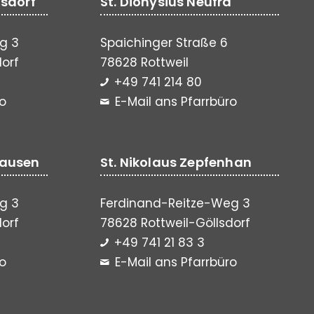
lsdorf
St. Dionysius Neufra
g 3
Spaichinger Straße 6
dorf
78628 Rottweil
+49 741 214 80
ro
E-Mail ans Pfarrbüro
hausen
St. Nikolaus Zepfenhan
g 3
Ferdinand-Reitze-Weg 3
dorf
78628 Rottweil-Göllsdorf
+49 741 21 83 3
ro
E-Mail ans Pfarrbüro