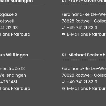
vester Bühlingen
St. Franz-Xaver Göl
sgasse 2
Ferdinand-Reitze-We
ottweil
78628 Rottweil-Gölls
41 212 63
+49 741 21 83 3
l ans Pfarrbüro
E-Mail ans Pfarrbü
lus Wilflingen
St. Michael Fecken
erstraße 13
Ferdinand-Reitze-We
Wellendingen
78628 Rottweil-Gölls
426 1481
+49 741 21 83 3
l ans Pfarrbüro
E-Mail ans Pfarrbü