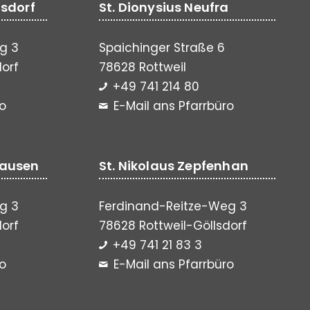
lsdorf
St. Dionysius Neufra
g 3
Spaichinger Straße 6
dorf
78628 Rottweil
+49 741 214 80
ro
E-Mail ans Pfarrbüro
hausen
St. Nikolaus Zepfenhan
g 3
Ferdinand-Reitze-Weg 3
dorf
78628 Rottweil-Göllsdorf
+49 741 21 83 3
ro
E-Mail ans Pfarrbüro