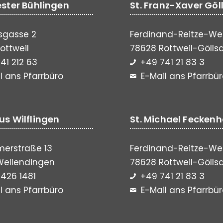
vester Bühlingen
St. Franz-Xaver Göl
sgasse 2
Ferdinand-Reitze-We
ottweil
78628 Rottweil-Gölls
41 212 63
+49 741 21 83 3
l ans Pfarrbüro
E-Mail ans Pfarrbü
lus Wilflingen
St. Michael Fecken
erstraße 13
Ferdinand-Reitze-We
Wellendingen
78628 Rottweil-Gölls
426 1481
+49 741 21 83 3
l ans Pfarrbüro
E-Mail ans Pfarrbü