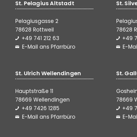
St. Pelagius Altstadt
St. Sil
Pelagiusgasse 2
Pelagiu
78628 Rottweil
78628 R
+49 741 212 63
+49 7
E-Mail ans Pfarrbüro
E-Mai
St. Ulrich Wellendingen
St. Gal
Hauptstraße 11
Gosheim
78669 Wellendingen
78669 
+49 7426 1285
+49 7
E-Mail ans Pfarrbüro
E-Mai