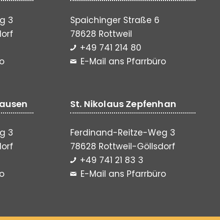
g 3
Spaichinger Straße 6
dorf
78628 Rottweil
+49 741 214 80
ro
E-Mail ans Pfarrbüro
hausen
St. Nikolaus Zepfenhan
g 3
Ferdinand-Reitze-Weg 3
dorf
78628 Rottweil-Göllsdorf
+49 741 21 83 3
ro
E-Mail ans Pfarrbüro