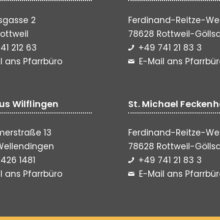
sgasse 2
Ferdinand-Reitze-We
ottweil
78628 Rottweil-Gölls
41 212 63
+49 741 21 83 3
l ans Pfarrbüro
E-Mail ans Pfarrbü
lus Wilflingen
St. Michael Fecken
erstraße 13
Ferdinand-Reitze-We
Wellendingen
78628 Rottweil-Gölls
426 1481
+49 741 21 83 3
l ans Pfarrbüro
E-Mail ans Pfarrbü