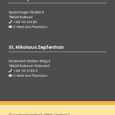
Spaichinger Straße 6
78628 Rottweil
+49 741 214 80
E-Mail ans Pfarrbüro
St. Nikolaus Zepfenhan
Ferdinand-Reitze-Weg 3
78628 Rottweil-Göllsdorf
+49 741 21 83 3
E-Mail ans Pfarrbüro
© Seelsorgeeinheit ABBA | Rottweil