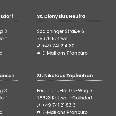
lsdorf
St. Dionysius Neufra
g 3
Spaichinger Straße 6
dorf
78628 Rottweil
+49 741 214 80
ro
E-Mail ans Pfarrbüro
hausen
St. Nikolaus Zepfenhan
g 3
Ferdinand-Reitze-Weg 3
dorf
78628 Rottweil-Göllsdorf
+49 741 21 83 3
ro
E-Mail ans Pfarrbüro