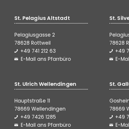
St. Pelagius Altstadt
St. Sil
Pelagiusgasse 2
Pelagiu
78628 Rottweil
78628 R
+49 741 212 63
+49 7
E-Mail ans Pfarrbüro
E-Mai
St. Ulrich Wellendingen
St. Gal
Hauptstraße 11
Gosheim
78669 Wellendingen
78669 
+49 7426 1285
+49 7
E-Mail ans Pfarrbüro
E-Mai