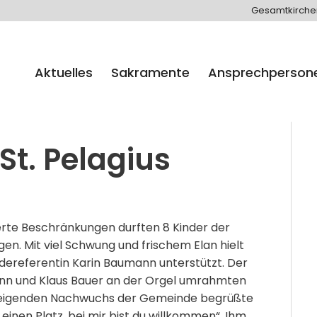
Gesamtkirch
Aktuelles
Sakramente
Ansprechperson
t. Pelagius
rte Beschränkungen durften 8 Kinder der
n. Mit viel Schwung und frischem Elan hielt
ereferentin Karin Baumann unterstützt. Der
ann und Klaus Bauer an der Orgel umrahmten
nsteigenden Nachwuchs der Gemeinde begrüßte
einen Platz, bei mir bist du willkommen“. Ihm