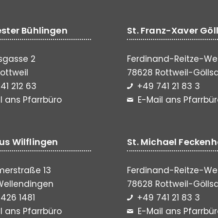
vester Bühlingen
St. Franz-Xaver Göl
sgasse 2
Ferdinand-Reitze-We
ottweil
78628 Rottweil-Gölls
41 212 63
+49 741 21 83 3
l ans Pfarrbüro
E-Mail ans Pfarrbü
lus Wilflingen
St. Michael Fecken
erstraße 13
Ferdinand-Reitze-We
Wellendingen
78628 Rottweil-Gölls
426 1481
+49 741 21 83 3
l ans Pfarrbüro
E-Mail ans Pfarrbü