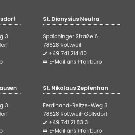
lsdorf
St. Dionysius Neufra
g 3
Spaichinger Straße 6
dorf
78628 Rottweil
+49 741 214 80
ro
E-Mail ans Pfarrbüro
hausen
St. Nikolaus Zepfenhan
g 3
Ferdinand-Reitze-Weg 3
dorf
78628 Rottweil-Göllsdorf
+49 741 21 83 3
ro
E-Mail ans Pfarrbüro