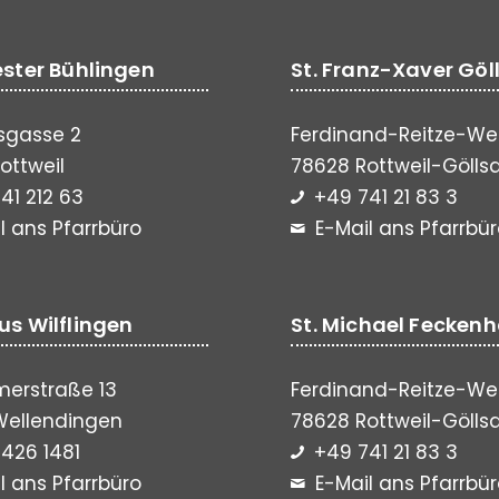
vester Bühlingen
St. Franz-Xaver Göl
sgasse 2
Ferdinand-Reitze-We
ottweil
78628 Rottweil-Gölls
41 212 63
+49 741 21 83 3
l ans Pfarrbüro
E-Mail ans Pfarrbü
lus Wilflingen
St. Michael Fecken
erstraße 13
Ferdinand-Reitze-We
Wellendingen
78628 Rottweil-Gölls
426 1481
+49 741 21 83 3
l ans Pfarrbüro
E-Mail ans Pfarrbü