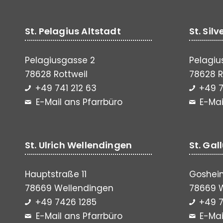
St. Pelagius Altstadt
St. Sil
Pelagiusgasse 2
Pelagiu
78628 Rottweil
78628 R
+49 741 212 63
+49 7
E-Mail ans Pfarrbüro
E-Mai
St. Ulrich Wellendingen
St. Gal
Hauptstraße 11
Gosheim
78669 Wellendingen
78669 
+49 7426 1285
+49 7
E-Mail ans Pfarrbüro
E-Mai