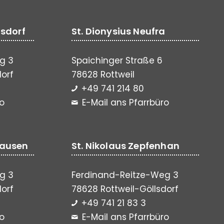
lsdorf
St. Dionysius Neufra
g 3
Spaichinger Straße 6
dorf
78628 Rottweil
+49 741 214 80
ro
E-Mail ans Pfarrbüro
hausen
St. Nikolaus Zepfenhan
g 3
Ferdinand-Reitze-Weg 3
dorf
78628 Rottweil-Göllsdorf
+49 741 21 83 3
ro
E-Mail ans Pfarrbüro