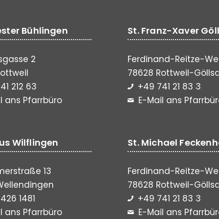
vester Bühlingen
St. Franz-Xaver Göl
sgasse 2
Ferdinand-Reitze-We
ottweil
78628 Rottweil-Gölls
41 212 63
+49 741 21 83 3
l ans Pfarrbüro
E-Mail ans Pfarrbü
lus Wilflingen
St. Michael Fecken
erstraße 13
Ferdinand-Reitze-We
Wellendingen
78628 Rottweil-Gölls
426 1481
+49 741 21 83 3
l ans Pfarrbüro
E-Mail ans Pfarrbü