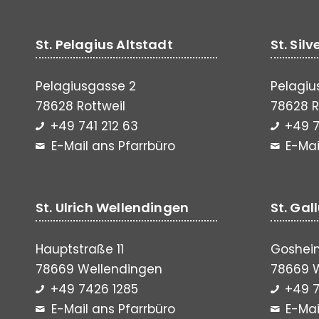
St. Pelagius Altstadt
St. Sil
Pelagiusgasse 2
Pelagiu
78628 Rottweil
78628 R
+49 741 212 63
+49 7
E-Mail ans Pfarrbüro
E-Mai
St. Ulrich Wellendingen
St. Gal
Hauptstraße 11
Gosheim
78669 Wellendingen
78669 
+49 7426 1285
+49 7
E-Mail ans Pfarrbüro
E-Mai